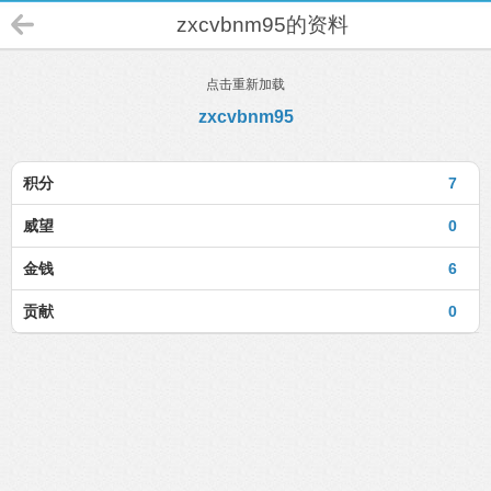
zxcvbnm95的资料
点击重新加载
zxcvbnm95
积分
7
威望
0
金钱
6
贡献
0