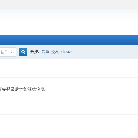
热搜:
活动
交友
discuz
帖子
搜
索
请先登录后才能继续浏览