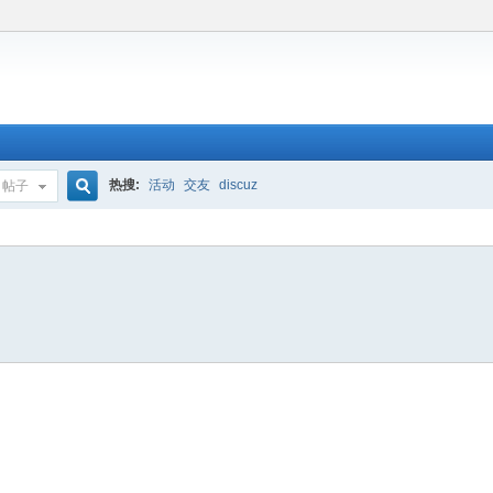
热搜:
活动
交友
discuz
帖子
搜
索