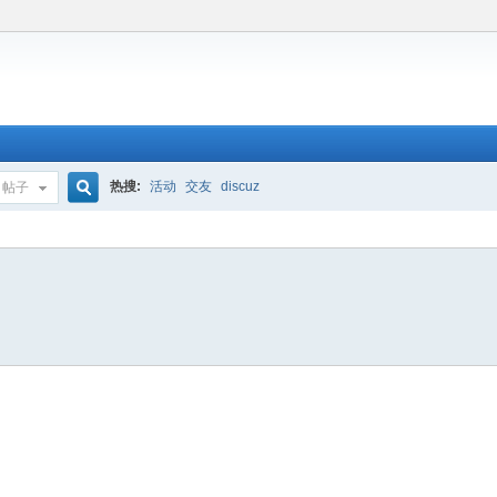
热搜:
活动
交友
discuz
帖子
搜
索