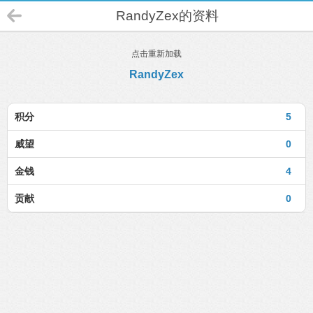
RandyZex的资料
点击重新加载
RandyZex
积分
5
威望
0
金钱
4
贡献
0