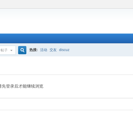
热搜:
活动
交友
discuz
帖子
搜
索
请先登录后才能继续浏览