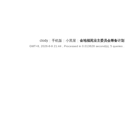
clody
|
手机版
|
小黑屋
|
金地福苑业主委员会筹备计划
GMT+8, 2026-8-9 21:44
, Processed in 0.013628 second(s), 5 queries .